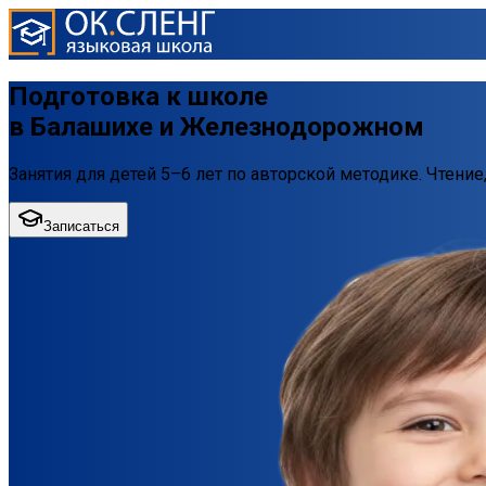
Подготовка к школе
в Балашихе
и Железнодорожном
Занятия для детей 5–6 лет по авторской методике. Чтение
Записаться